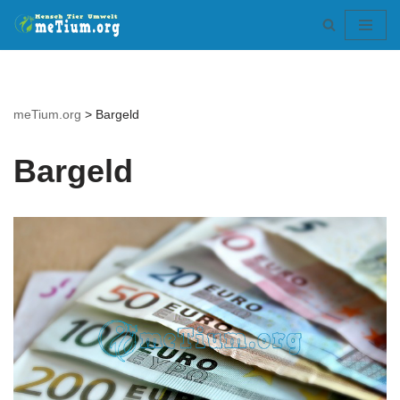
Zum
Inhalt
springen
meTium.org
>
Bargeld
Bargeld