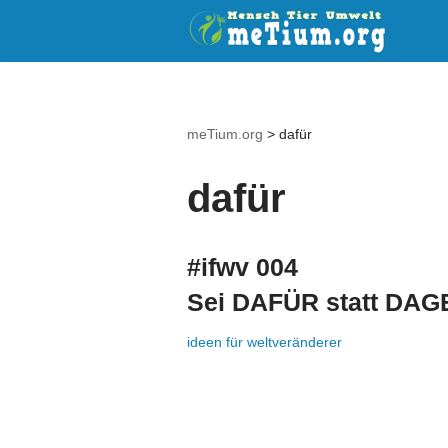
Zum
Inhalt
springen
meTium.org
>
dafür
dafür
#ifwv 004
Sei DAFÜR statt DA
ideen für weltveränderer