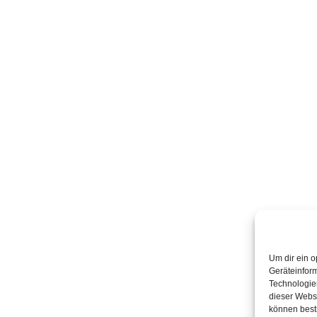
Um dir ein o
Geräteinfor
Technologien
dieser Websi
können best