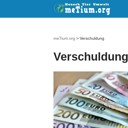
Zum
Inhalt
springen
meTium.org
>
Verschuldung
Verschuldun